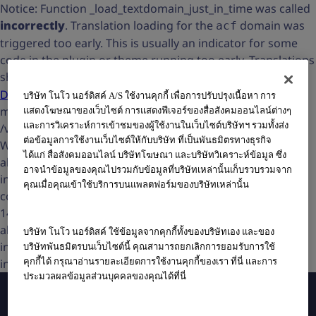
Notice: Function _load_textdomain_just_in_time was called
incorrectly
. Translation loading for the
domain was
acf
triggered too early. This is usually an indicator for some
code in the plugin or theme running too early. Translations
should be loaded at the
action or later. Please see
init
Debugging in WordPress
for more information. (This
บริษัท โนโว นอร์ดิสค์ A/S ใช้งานคุกกี้ เพื่อการปรับปรุงเนื้อหา การ
message was added in version 6.7.0.) in
แสดงโฆษณาของเว็บไซต์ การแสดงฟีเจอร์ของสื่อสังคมออนไลน์ต่างๆ
และการวิเคราะห์การเข้าชมของผู้ใช้งานในเว็บไซต์บริษัทฯ รวมทั้งส่ง
/var/www/html/wp-includes/functions.php on line 6121
ต่อข้อมูลการใช้งานเว็บไซต์ให้กับบริษัท ที่เป็นพันธมิตรทางธุรกิจ
Warning: Cannot modify header information - headers
ได้แก่ สื่อสังคมออนไลน์ บริษัทโฆษณา และบริษัทวิเคราะห์ข้อมูล ซึ่ง
already sent by (output started at /var/www/html/wp-
อาจนำข้อมูลของคุณไปรวมกับข้อมูลที่บริษัทเหล่านั้นเก็บรวบรวมจาก
includes/functions.php:6121) in /var/www/html/wp-
คุณเมื่อคุณเข้าใช้บริการบนแพลตฟอร์มของบริษัทเหล่านั้น
content/themes/lxl-novo-mth/inc/lxl-headers.php on line
14 Warning: Cannot modify header information - headers
already sent by (output started at /var/www/html/wp-
บริษัท โนโว นอร์ดิสค์ ใช้ข้อมูลจากคุกกี้ทั้งของบริษัทเอง และของ
includes/functions.php:6121) in /var/www/html/wp-
บริษัทพันธมิตรบนเว็บไซต์นี้ คุณสามารถยกเลิกการยอมรับการใช้
คุกกี้ได้ กรุณาอ่านรายละเอียดการใช้งานคุกกี้ของเรา ที่นี่ และการ
includes/functions.php on line 7144
ประมวลผลข้อมูลส่วนบุคคลของคุณได้ที่นี่