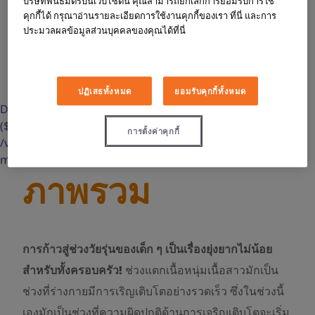
บริษัทพันธมิตรบนเว็บไซต์นี้ คุณสามารถยกเลิกการยอมรับการใช้
คุกกี้ได้ กรุณาอ่านรายละเอียดการใช้งานคุกกี้ของเรา ที่นี่ และการ
ประมวลผลข้อมูลส่วนบุคคลของคุณได้ที่นี่
ปฏิเสธทั้งหมด
ยอมรับคุกกี้ทั้งหมด
Deprecated: str_contains(): Passing null to parameter #1
($haystack) of type string is deprecated in
การตั้งค่าคุกกี้
/var/www/html/wp-content/themes/lxl-novo-
mth/template-parts/content-page.php on line 39
ภาพรวม
การก้าวสู่ช่วงวัยรุ่นของเด็ก ๆ เป็นเรื่องยุ่งยากไม่น้อย
สำหรับทั้งครอบครัว!
ช่วงแตกเนื้อหนุ่มเนื้อสาวมักเป็น
ช่วงที่ร่างกายมีการเริญเติบโตอย่างรวดเร็ว ซึ่งในช่วงนี้
เองมักเป็นช่วงที่ความผิดปกติด้านการเจริญเติบโตจะเริ่ม