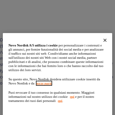
Deprecated: str_contains(): Passing null to parameter #1
($haystack) of type string is deprecated in
Novo Nordisk A/S utilizza i cookie
per personalizzare i contenuti e
gli annunci, per fornire funzionalità dei social media e per analizzare
/var/www/html/wp-content/themes/lxl-novo-
il traffico sui nostri siti web. Condividiamo anche informazioni
mth/template-parts/content.php on line 36 Deprecated:
sull'utilizzo dei nostri siti Web con i nostri social media, partner
pubblicitari e di analisi, che possono combinare queste informazioni
str_contains(): Passing null to parameter #1 ($haystack) of
con le informazioni che hai fornito loro o che hanno raccolto dal tuo
type string is deprecated in /var/www/html/wp-
utilizzo dei loro servizi.
content/themes/lxl-novo-mth/template-parts/content.php
Su questo sito, Novo Nordisk desidera utilizzare cookie inseriti da
on line 36
Novo Nordisk e da
terze parti
.
Cos’è il GHD?
Puoi revocare il tuo consenso in qualsiasi momento. Maggiori
informazioni sul nostro utilizzo dei cookie
qui
e per il nostro
trattamento dei tuoi dati personali
qui
.