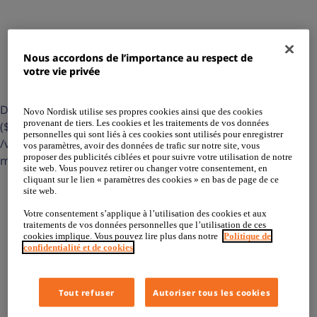
Nous accordons de l’importance au respect de
votre vie privée
Deprecated: str_contains(): Passing null to parameter #1
Novo Nordisk utilise ses propres cookies ainsi que des cookies
provenant de tiers. Les cookies et les traitements de vos données
($haystack) of type string is deprecated in
personnelles qui sont liés à ces cookies sont utilisés pour enregistrer
/var/www/html/wp-content/themes/lxl-novo-
vos paramètres, avoir des données de trafic sur notre site, vous
proposer des publicités ciblées et pour suivre votre utilisation de notre
mth/template-parts/content.php on line 36
site web. Vous pouvez retirer ou changer votre consentement, en
Qu’est ce que le Déficit
cliquant sur le lien « paramètres des cookies » en bas de page de ce
site web.
en Hormone de
Votre consentement s’applique à l’utilisation des cookies et aux
traitements de vos données personnelles que l’utilisation de ces
cookies implique. Vous pouvez lire plus dans notre
Politique de
confidentialité et de cookies
.
Croissance?
Tout refuser
Autoriser tous les cookies