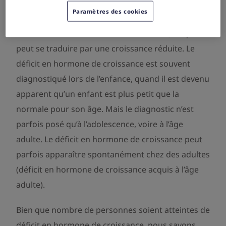
Le déficit en hormone de croissance est une
Paramètres des cookies
affection qui amène l’organisme à ne pas produire
suffisamment d’hormone de croissance, ce qui
peut se traduire par une croissance réduite. Le
déficit en hormone de croissance est souvent
diagnostiqué lors de l’enfance, quand il est devenu
apparent qu’un enfant est plus petit que la
normale pour son âge. Mais le diagnostic n’est
parfois posé qu’à l’adolescence, voire à l’âge
adulte. Le déficit en hormone de croissance peut
parfois apparaître spontanément chez des adultes
(déficit en hormone de croissance acquis à l’âge
adulte).
Bien que nombre de personnes soient atteintes de
déficit en hormone de croissance, nous savons